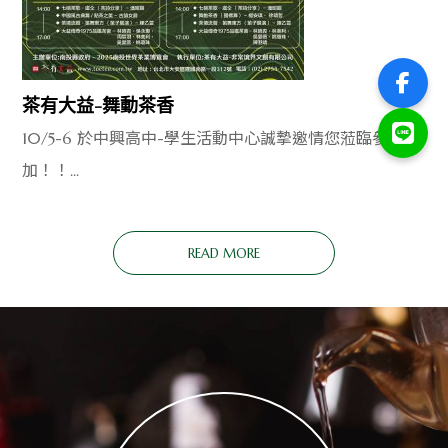
茶有大益-舞動茶香
2025
10/05
10/5-6 於中興高中-學生活動中心誠摯邀情您蒞臨參
加！！...
READ MORE