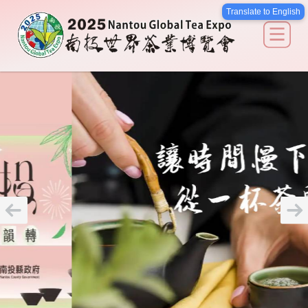
南投世界茶業博覽會
Translate to English
關於我們
最新消息
廠館介紹
活動說明
交通導覽
選擇語系